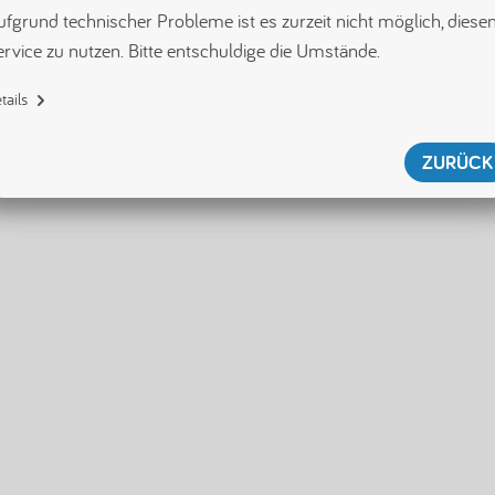
fgrund technischer Probleme ist es zurzeit nicht möglich, diesen
ervice zu nutzen. Bitte entschuldige die Umstände.
tails
{"name":"SecurityServiceError","displayName":"SecurityServiceError","tag"
:"[error/securityServiceError]","id":null,"shouldWriteToLogger":true}
ZURÜCK