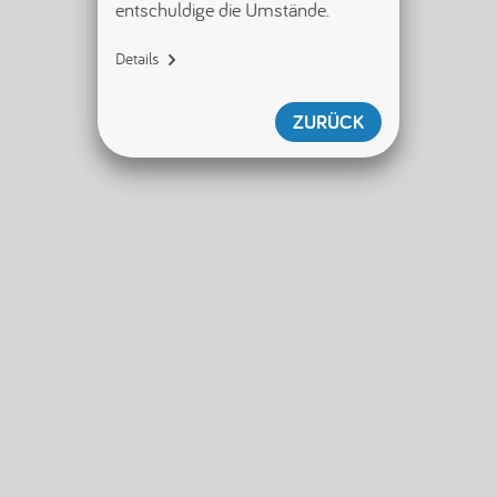
entschuldige die Umstände.
Details
{"name":"SecurityServiceError","di
splayName":"SecurityServiceError",
ZURÜCK
"tag":"
[error/securityServiceError]","id"
:null,"shouldWriteToLogger":true}