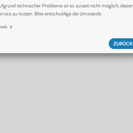
fgrund technischer Probleme ist es zurzeit nicht möglich, diesen
ervice zu nutzen. Bitte entschuldige die Umstände.
tails
{"name":"SecurityServiceError","displayName":"SecurityServiceError","tag"
:"[error/securityServiceError]","id":null,"shouldWriteToLogger":true}
ZURÜCK