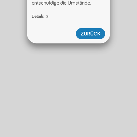
entschuldige die Umstände.
Details
{"name":"SecurityServiceError","di
splayName":"SecurityServiceError",
ZURÜCK
"tag":"
[error/securityServiceError]","id"
:null,"shouldWriteToLogger":true}