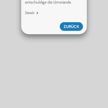
entschuldige die Umstände.
Details
{"name":"SecurityServiceError","di
splayName":"SecurityServiceError",
ZURÜCK
"tag":"
[error/securityServiceError]","id"
:null,"shouldWriteToLogger":true}