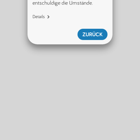
entschuldige die Umstände.
Details
{"name":"SecurityServiceError","di
splayName":"SecurityServiceError",
ZURÜCK
"tag":"
[error/securityServiceError]","id"
:null,"shouldWriteToLogger":true}