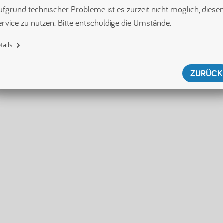
fgrund technischer Probleme ist es zurzeit nicht möglich, diesen
ervice zu nutzen. Bitte entschuldige die Umstände.
tails
{"name":"SecurityServiceError","displayName":"SecurityServiceError","tag"
:"[error/securityServiceError]","id":null,"shouldWriteToLogger":true}
ZURÜCK