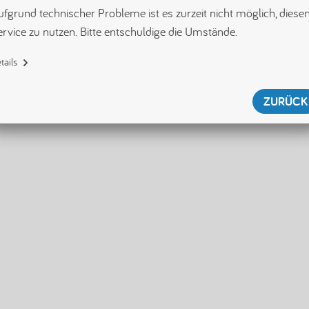
fgrund technischer Probleme ist es zurzeit nicht möglich, diesen
ervice zu nutzen. Bitte entschuldige die Umstände.
tails
{"name":"SecurityServiceError","displayName":"SecurityServiceError","tag"
:"[error/securityServiceError]","id":null,"shouldWriteToLogger":true}
ZURÜCK