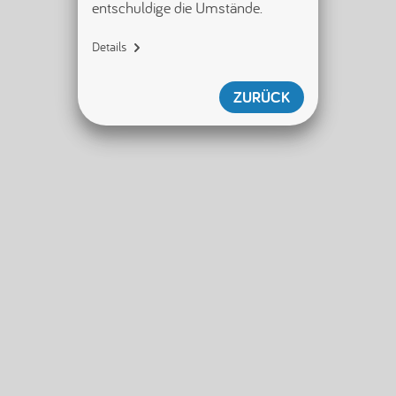
entschuldige die Umstände.
Details
{"name":"SecurityServiceError","di
splayName":"SecurityServiceError",
ZURÜCK
"tag":"
[error/securityServiceError]","id"
:null,"shouldWriteToLogger":true}